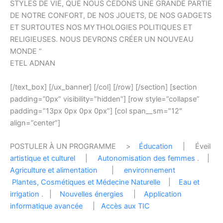
STYLES DE VIE, QUE NOUS CÉDONS UNE GRANDE PARTIE
DE NOTRE CONFORT, DE NOS JOUETS, DE NOS GADGETS
ET SURTOUTES NOS MYTHOLOGIES POLITIQUES ET
RELIGIEUSES. NOUS DEVRONS CRÉER UN NOUVEAU
MONDE “
ETEL ADNAN
[/text_box] [/ux_banner] [/col] [/row] [/section] [section
padding=”0px” visibility=”hidden”] [row style=”collapse”
padding=”13px 0px 0px 0px”] [col span__sm=”12″
align=”center”]
POSTULER À UN PROGRAMME >
Éducation
| Éveil
artistique et culturel
|
Autonomisation des femmes
. |
Agriculture et alimentation
|
environnement
Plantes, Cosmétiques et Médecine Naturelle
|
Eau et
irrigation
. |
Nouvelles énergies
|
Application
informatique avancée
|
Accès aux TIC