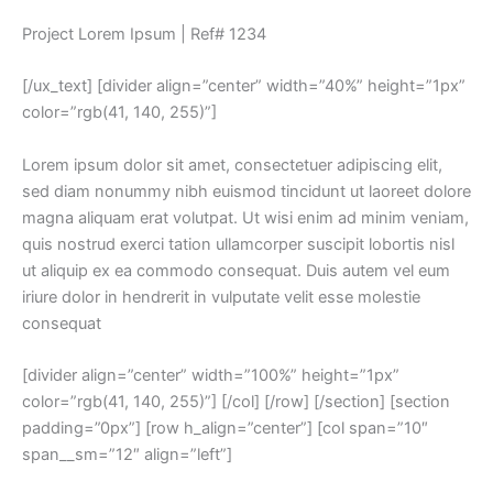
Project Lorem Ipsum | Ref# 1234
[/ux_text] [divider align=”center” width=”40%” height=”1px”
color=”rgb(41, 140, 255)”]
Lorem ipsum dolor sit amet, consectetuer adipiscing elit,
sed diam nonummy nibh euismod tincidunt ut laoreet dolore
magna aliquam erat volutpat. Ut wisi enim ad minim veniam,
quis nostrud exerci tation ullamcorper suscipit lobortis nisl
ut aliquip ex ea commodo consequat. Duis autem vel eum
iriure dolor in hendrerit in vulputate velit esse molestie
consequat
[divider align=”center” width=”100%” height=”1px”
color=”rgb(41, 140, 255)”] [/col] [/row] [/section] [section
padding=”0px”] [row h_align=”center”] [col span=”10″
span__sm=”12″ align=”left”]