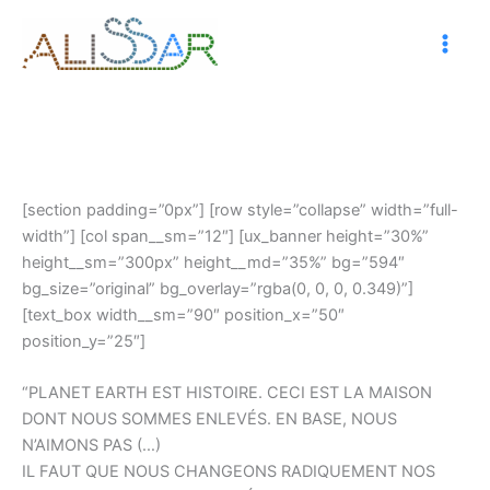
Skip
to
content
[section padding=”0px”] [row style=”collapse” width=”full-
width”] [col span__sm=”12″] [ux_banner height=”30%”
height__sm=”300px” height__md=”35%” bg=”594″
bg_size=”original” bg_overlay=”rgba(0, 0, 0, 0.349)”]
[text_box width__sm=”90″ position_x=”50″
position_y=”25″]
“PLANET EARTH EST HISTOIRE. CECI EST LA MAISON
DONT NOUS SOMMES ENLEVÉS. EN BASE, NOUS
N’AIMONS PAS (…)
IL FAUT QUE NOUS CHANGEONS RADIQUEMENT NOS