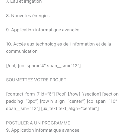
7. Eau et irrigation
8. Nouvelles énergies
9. Application informatique avancée
10. Accès aux technologies de l’information et de la
communication
[/col] [col span=”4″ span__sm=”12″]
SOUMETTEZ VOTRE PROJET
[contact-form-7 id=”6″] [/col] [/row] [/section] [section
padding=”0px”] [row h_align=”center”] [col span=”10″
span__sm=”12″] [ux_text text_align=”center”]
POSTULER À UN PROGRAMME
9. Application informatique avancée