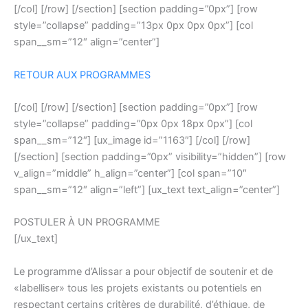
[/col] [/row] [/section] [section padding=”0px”] [row
style=”collapse” padding=”13px 0px 0px 0px”] [col
span__sm=”12″ align=”center”]
RETOUR AUX PROGRAMMES
[/col] [/row] [/section] [section padding=”0px”] [row
style=”collapse” padding=”0px 0px 18px 0px”] [col
span__sm=”12″] [ux_image id=”1163″] [/col] [/row]
[/section] [section padding=”0px” visibility=”hidden”] [row
v_align=”middle” h_align=”center”] [col span=”10″
span__sm=”12″ align=”left”] [ux_text text_align=”center”]
POSTULER À UN PROGRAMME
[/ux_text]
Le programme d’Alissar a pour objectif de soutenir et de
«labelliser» tous les projets existants ou potentiels en
respectant certains critères de durabilité, d’éthique, de