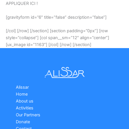
APPLIQUER ICI !
[gravityform id=”6″ title=”false” description=”false”]
[/col] [/row] [/section] [section padding=”0px”] [row
style=”collapse”] [col span__sm=”12″ align=”center”]
[ux_image id=”1163″] [/col] [/row] [/section]
Alissar
Home
About us
Activities
Our Partners
Donate
Contact