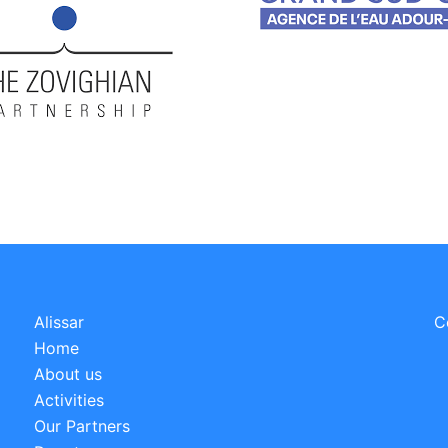
Alissar
C
Home
About us
Activities
Our Partners