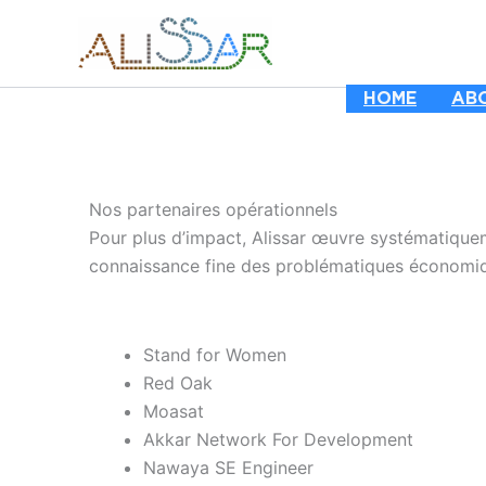
Skip
to
content
HOME
AB
Nos partenaires opérationnels
Pour plus d’impact, Alissar œuvre systématiquem
connaissance fine des problématiques économiqu
Stand for Women
Red Oak
Moasat
Akkar Network For Development
Nawaya SE Engineer